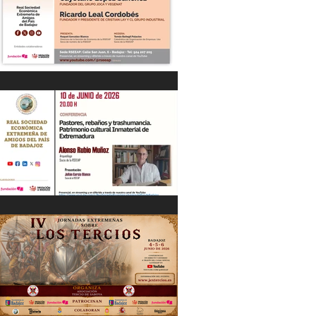
“DIÁLOGOS EMPRESARIALES CON...”
Cayetano López Sánchez y Ricardo
Leal Cordobés 03/06/26
"Pastores, rebaños y trashumancia.
Patrimonio cultural Inmaterial de
Extremadura" Alonso Rubio Muñoz.
10/06/26