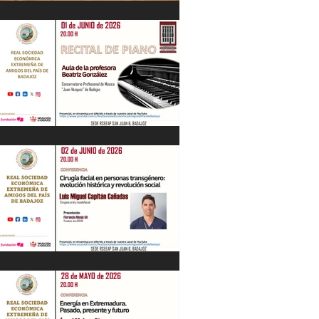
IV Jornadas Extremeñas sobre Los
Tercios
Recital de Piano. Aula de la profesora
Beatriz González. 01/06/26
"Cirugía facial en personas
transgénero: evolución histórica y..."
Luis M. Capitán. 02/06/26