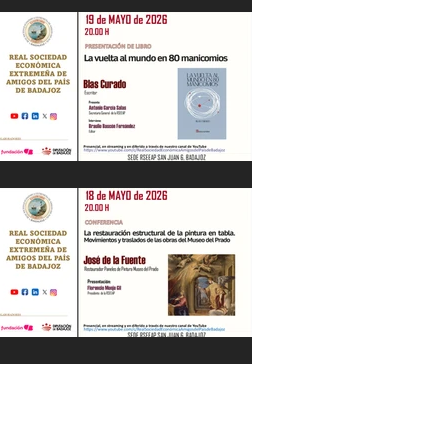
"La Gestión de la Seguridad Hídrica en
la Península en el Siglo XXI" Jesús
Contreras Olmedo 21/05/26
"La vuelta al mundo en 80
manicomios" por Blas Curado.
19/05/26
"La restauración estructural de la
pintura en tabla" por José de la Fuente.
18/05/26