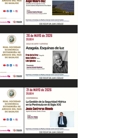
“Energía en Extremadura. Pasado,
presente y futuro” Ángel Mulero Díaz.
28/05/26
"Azagala. Esquinas de luz" Ciclo de Arte
y Artistas. 26/05/26