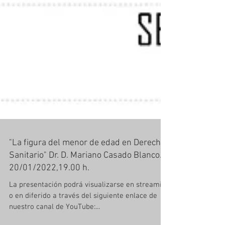
"La figura del menor de edad en Derecho
Sanitario" Dr. D. Mariano Casado Blanco.
20/01/2022,19.00 h.