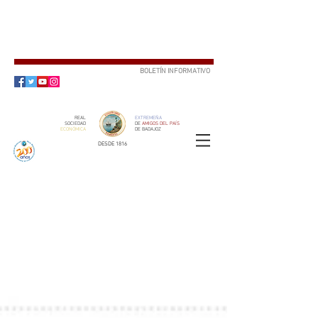
BOLETÍN INFORMATIVO
SUSCRÍBETE
REAL
EXTREMEÑA
SOCIEDAD
DE
AMIGOS DEL PAÍS
ECONÓMICA
DE BADAJOZ
DESDE 1816
SOCIO
ser