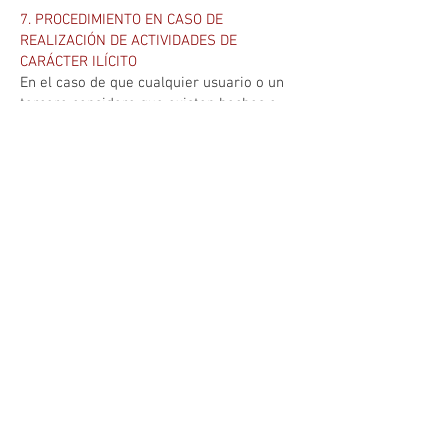
7. PROCEDIMIENTO EN CASO DE
REALIZACIÓN DE ACTIVIDADES DE
CARÁCTER ILÍCITO
En el caso de que cualquier usuario o un
tercero considere que existen hechos o
circunstancias que revelen el carácter
ilícito de la utilización de cualquier
contenido y/o de la realización de
cualquier actividad en las páginas web
incluidas o accesibles a través del sitio
web, deberá enviar una notificación a
PROPIETARIO DE LA WEB identificándose
debidamente y especificando las
supuestas infracciones.
8. PUBLICACIONES
La información administrativa facilitada a
través del sitio web no sustituye la
publicidad legal de las leyes, normativas,
planes, disposiciones generales y actos
que tengan que ser publicados