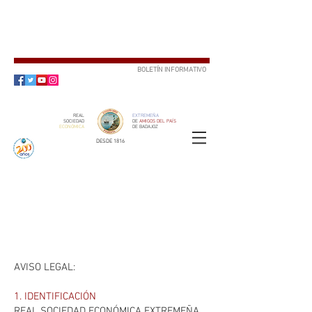
BOLETÍN INFORMATIVO
SUSCRÍBETE
REAL
EXTREMEÑA
SOCIEDAD
DE
AMIGOS DEL PAÍS
ECONÓMICA
DE BADAJOZ
DESDE 1816
SOCIO
ser
AVISO LEGAL:
1. IDENTIFICACIÓN
REAL SOCIEDAD ECONÓMICA EXTREMEÑA