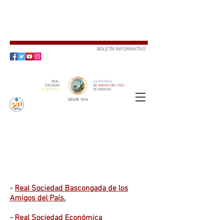
BOLETÍN INFORMATIVO
SUSCRÍBETE
REAL
EXTREMEÑA
SOCIEDAD
DE
AMIGOS DEL PAÍS
ECONÓMICA
DE BADAJOZ
DESDE 1816
SOCIO
ser
-
Real Sociedad Bascongada de los
Amigos del País.
-
Real Sociedad Económica