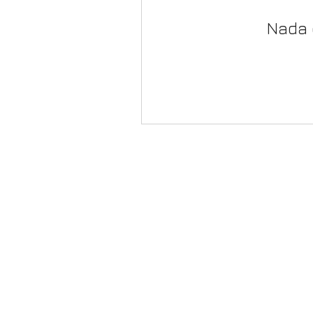
Nada 
¿ Quiénes somos ?
¿ Dónde estamos ?