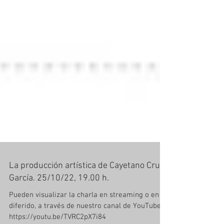
La producción artística de Cayetano Cruz
García. 25/10/22, 19.00 h.
Pueden visualizar la charla en streaming o en