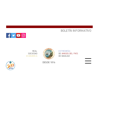
BOLETÍN INFORMATIVO
SUSCRÍBETE
REAL
EXTREMEÑA
SOCIEDAD
DE
AMIGOS DEL PAÍS
ECONÓMICA
DE BADAJOZ
DESDE 1816
SOCIO
ser