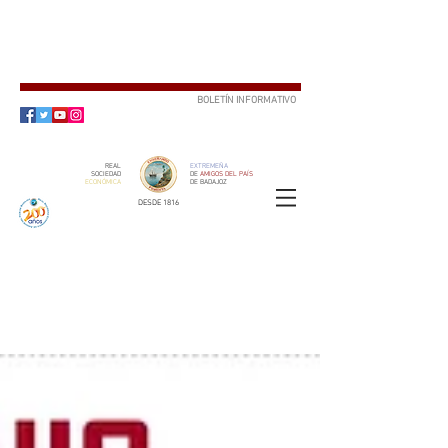
BOLETÍN INFORMATIVO
SUSCRÍBETE
REAL
EXTREMEÑA
SOCIEDAD
DE
AMIGOS DEL PAÍS
ECONÓMICA
DE BADAJOZ
DESDE 1816
SOCIO
ser