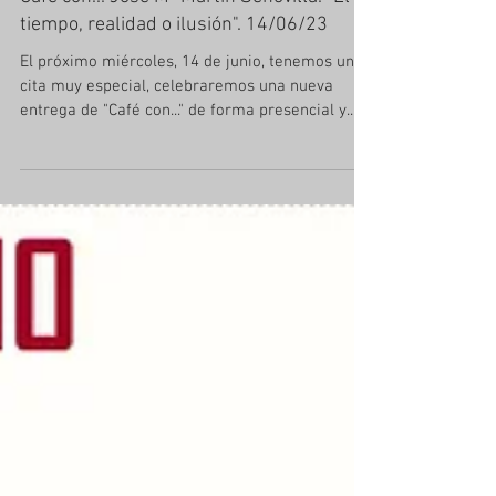
Café con... José Mª Martín Senovilla. "El
tiempo, realidad o ilusión". 14/06/23
El próximo miércoles, 14 de junio, tenemos una
cita muy especial, celebraremos una nueva
entrega de "Café con..." de forma presencial y...