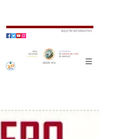
BOLETÍN INFORMATIVO
SUSCRÍBETE
REAL
EXTREMEÑA
SOCIEDAD
DE
AMIGOS DEL PAÍS
ECONÓMICA
DE BADAJOZ
DESDE 1816
SOCIO
ser