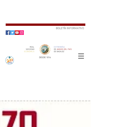
BOLETÍN INFORMATIVO
SUSCRÍBETE
REAL
EXTREMEÑA
SOCIEDAD
DE
AMIGOS DEL PAÍS
ECONÓMICA
DE BADAJOZ
DESDE 1816
SOCIO
ser