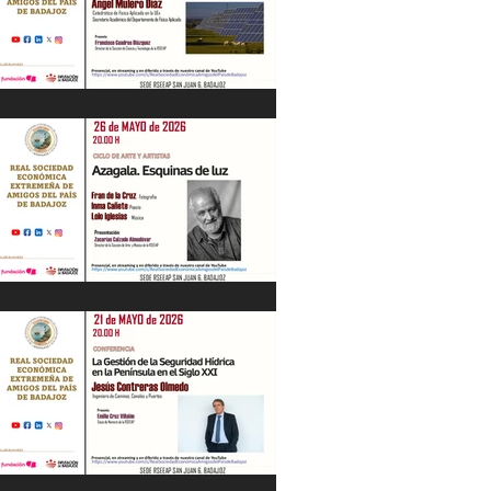
“Energía en Extremadura. Pasado,
presente y futuro” Ángel Mulero Díaz.
28/05/26
"Azagala. Esquinas de luz" Ciclo de Arte
y Artistas. 26/05/26