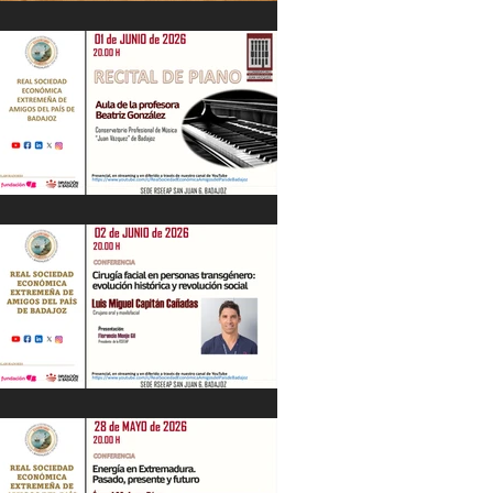
IV Jornadas Extremeñas sobre Los
Tercios
Recital de Piano. Aula de la profesora
Beatriz González. 01/06/26
"Cirugía facial en personas
transgénero: evolución histórica y..."
Luis M. Capitán. 02/06/26