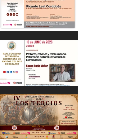
“DIÁLOGOS EMPRESARIALES CON...”
Cayetano López Sánchez y Ricardo
Leal Cordobés 03/06/26
"Pastores, rebaños y trashumancia.
Patrimonio cultural Inmaterial de
Extremadura" Alonso Rubio Muñoz.
10/06/26