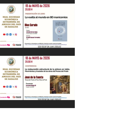
"La Gestión de la Seguridad Hídrica en
la Península en el Siglo XXI" Jesús
Contreras Olmedo 21/05/26
"La vuelta al mundo en 80
manicomios" por Blas Curado.
19/05/26
"La restauración estructural de la
pintura en tabla" por José de la Fuente.
18/05/26