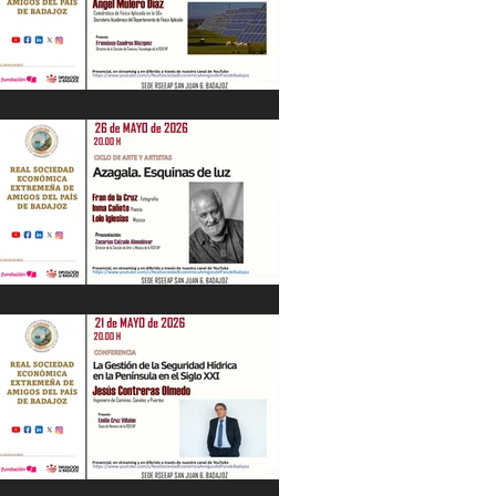
“Energía en Extremadura. Pasado,
presente y futuro” Ángel Mulero Díaz.
28/05/26
"Azagala. Esquinas de luz" Ciclo de Arte
y Artistas. 26/05/26