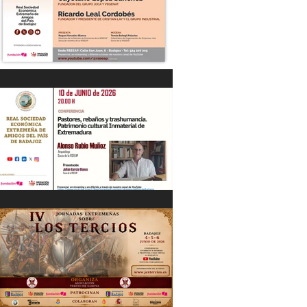
“DIÁLOGOS EMPRESARIALES CON...”
Cayetano López Sánchez y Ricardo
Leal Cordobés 03/06/26
"Pastores, rebaños y trashumancia.
Patrimonio cultural Inmaterial de
Extremadura" Alonso Rubio Muñoz.
10/06/26