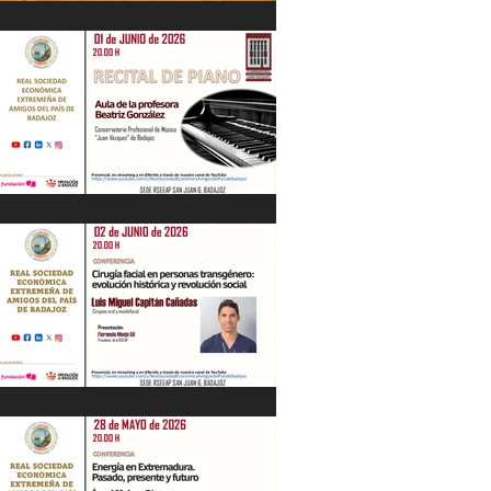
IV Jornadas Extremeñas sobre Los
Tercios
Recital de Piano. Aula de la profesora
Beatriz González. 01/06/26
"Cirugía facial en personas
transgénero: evolución histórica y..."
Luis M. Capitán. 02/06/26