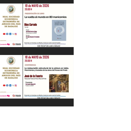
"La Gestión de la Seguridad Hídrica en
la Península en el Siglo XXI" Jesús
Contreras Olmedo 21/05/26
"La vuelta al mundo en 80
manicomios" por Blas Curado.
19/05/26
"La restauración estructural de la
pintura en tabla" por José de la Fuente.
18/05/26