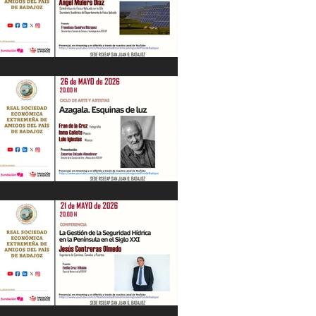
“Energía en Extremadura. Pasado,
presente y futuro” Ángel Mulero Díaz.
28/05/26
"Azagala. Esquinas de luz" Ciclo de Arte
y Artistas. 26/05/26