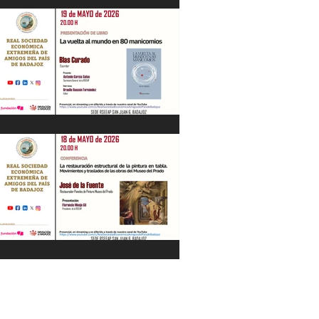
"La Gestión de la Seguridad Hídrica en
la Península en el Siglo XXI" Jesús
Contreras Olmedo 21/05/26
"La vuelta al mundo en 80
manicomios" por Blas Curado.
19/05/26
"La restauración estructural de la
pintura en tabla" por José de la Fuente.
18/05/26