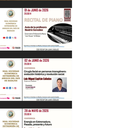
IV Jornadas Extremeñas sobre Los
Tercios
Recital de Piano. Aula de la profesora
Beatriz González. 01/06/26
"Cirugía facial en personas
transgénero: evolución histórica y..."
Luis M. Capitán. 02/06/26