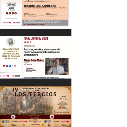
“DIÁLOGOS EMPRESARIALES CON...”
Cayetano López Sánchez y Ricardo
Leal Cordobés 03/06/26
"Pastores, rebaños y trashumancia.
Patrimonio cultural Inmaterial de
Extremadura" Alonso Rubio Muñoz.
10/06/26