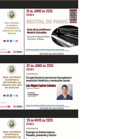
IV Jornadas Extremeñas sobre Los
Tercios
Recital de Piano. Aula de la profesora
Beatriz González. 01/06/26
"Cirugía facial en personas
transgénero: evolución histórica y..."
Luis M. Capitán. 02/06/26