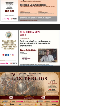
“DIÁLOGOS EMPRESARIALES CON...”
Cayetano López Sánchez y Ricardo
Leal Cordobés 03/06/26
"Pastores, rebaños y trashumancia.
Patrimonio cultural Inmaterial de
Extremadura" Alonso Rubio Muñoz.
10/06/26