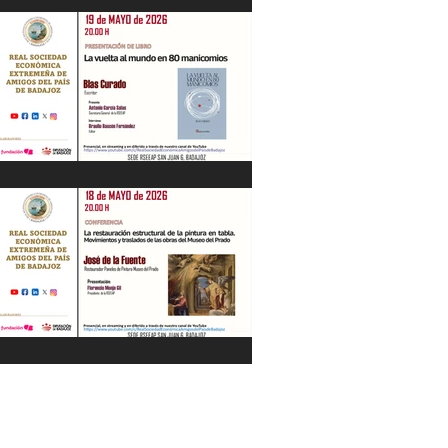
"La Gestión de la Seguridad Hídrica en
la Península en el Siglo XXI" Jesús
Contreras Olmedo 21/05/26
"La vuelta al mundo en 80
manicomios" por Blas Curado.
19/05/26
"La restauración estructural de la
pintura en tabla" por José de la Fuente.
18/05/26