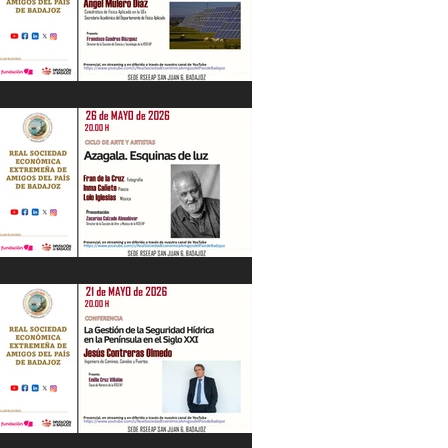
“Energía en Extremadura. Pasado,
presente y futuro” Ángel Mulero Díaz.
28/05/26
"Azagala. Esquinas de luz" Ciclo de Arte
y Artistas. 26/05/26