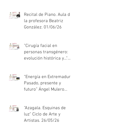
Recital de Piano. Aula de
la profesora Beatriz
González. 01/06/26
"Cirugía facial en
personas transgénero:
evolución histórica y..."
Luis M. Capitán. 02/06/26
“Energía en Extremadura.
Pasado, presente y
futuro” Ángel Mulero
Díaz. 28/05/26
"Azagala. Esquinas de
luz" Ciclo de Arte y
Artistas. 26/05/26