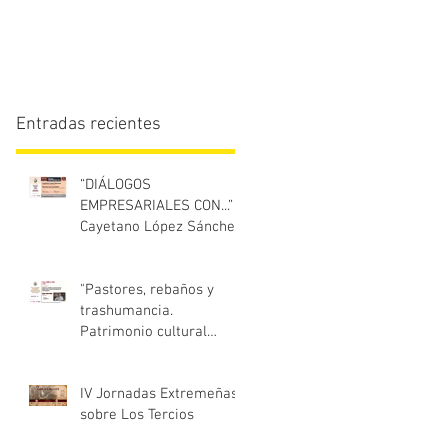
Entradas recientes
“DIÁLOGOS
EMPRESARIALES CON...”
Cayetano López Sánchez
y Ricardo Leal Cordobés
03/06/26
"Pastores, rebaños y
trashumancia.
Patrimonio cultural
Inmaterial de
Extremadura" Alonso
IV Jornadas Extremeñas
Rubio Muñoz. 10/06/26
sobre Los Tercios