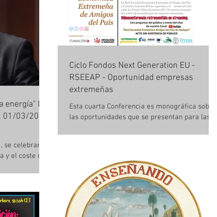
Ciclo Fondos Next Generation EU -
RSEEAP - Oportunidad empresas
extremeñas
la energía" D.
Esta cuarta Conferencia es monográfica sobre
, 01/03/2021
las oportunidades que se presentan para las
empresas extremeñas Programa 17:00-17:05..
, se celebrará
a y el coste de
do López...