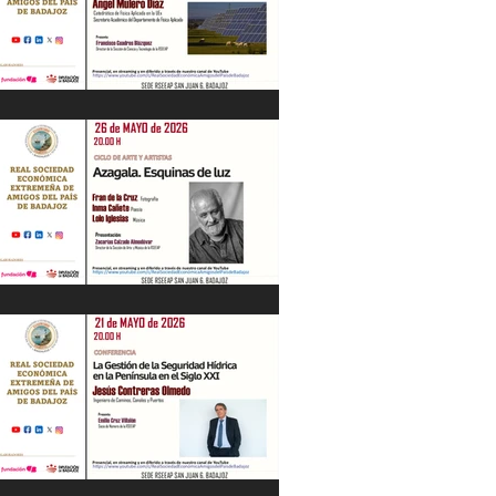
“Energía en Extremadura. Pasado,
presente y futuro” Ángel Mulero Díaz.
28/05/26
"Azagala. Esquinas de luz" Ciclo de Arte
y Artistas. 26/05/26