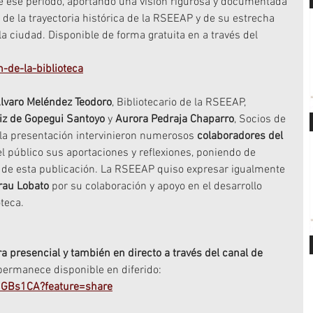
e ese periodo, aportando una visión rigurosa y documentada 
de la trayectoria histórica de la RSEEAP y de su estrecha 
 la ciudad. Disponible de forma gratuita en a través del 
-de-la-biblioteca
lvaro Meléndez Teodoro
, Bibliotecario de la RSEEAP, 
iz de Gopegui Santoyo
 y 
Aurora Pedraja Chaparro
, Socios de 
la presentación intervinieron numerosos 
colaboradores del 
l público sus aportaciones y reflexiones, poniendo de 
vo de esta publicación. La RSEEAP quiso expresar igualmente 
rau Lobato
 por su colaboración y apoyo en el desarrollo 
oteca.
 presencial y también en directo a través del canal de 
permanece disponible en diferido: 
fhGBs1CA?feature=share