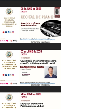
IV Jornadas Extremeñas sobre Los
Tercios
Recital de Piano. Aula de la profesora
Beatriz González. 01/06/26
"Cirugía facial en personas
transgénero: evolución histórica y..."
Luis M. Capitán. 02/06/26