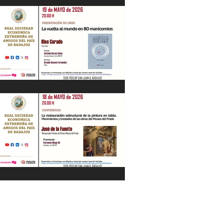
"La Gestión de la Seguridad Hídrica en
la Península en el Siglo XXI" Jesús
Contreras Olmedo 21/05/26
"La vuelta al mundo en 80
manicomios" por Blas Curado.
19/05/26
"La restauración estructural de la
pintura en tabla" por José de la Fuente.
18/05/26