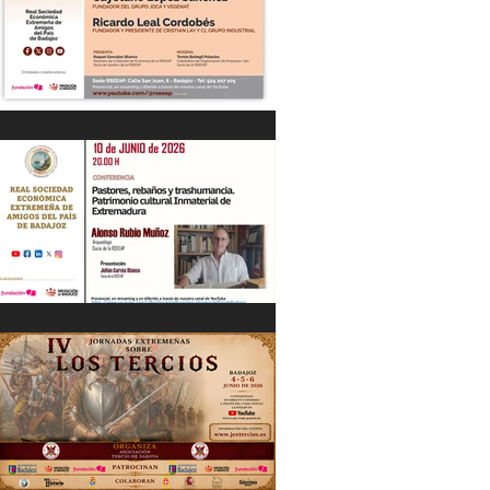
“DIÁLOGOS EMPRESARIALES CON...”
Cayetano López Sánchez y Ricardo
Leal Cordobés 03/06/26
"Pastores, rebaños y trashumancia.
Patrimonio cultural Inmaterial de
Extremadura" Alonso Rubio Muñoz.
10/06/26