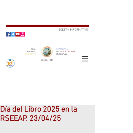
BOLETÍN INFORMATIVO
SUSCRÍBETE
REAL
EXTREMEÑA
SOCIEDAD
DE
AMIGOS DEL PAÍS
ECONÓMICA
DE BADAJOZ
DESDE 1816
SOCIO
ser
Día del Libro 2025 en la
RSEEAP. 23/04/25