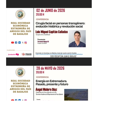
Recital de Piano. Aula de la
profesora Beatriz González.
01/06/26
"Cirugía facial en personas
transgénero: evolución
histórica y..." Luis M. Capitán.
02/06/26
“Energía en Extremadura.
Pasado, presente y futuro”