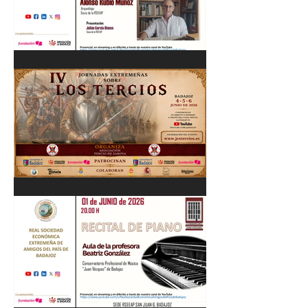
Cordobés 03/06/26
"Pastores, rebaños y
trashumancia. Patrimonio
cultural Inmaterial de
Extremadura" Alonso Rubio
Muñoz. 10/06/26
IV Jornadas Extremeñas
sobre Los Tercios