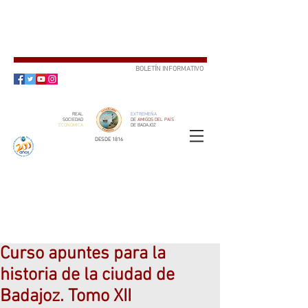
BOLETÍN INFORMATIVO
SUSCRÍBETE
REAL
EXTREMEÑA
SOCIEDAD
DE
AMIGOS DEL PAÍS
ECONÓMICA
DE BADAJOZ
DESDE 1816
SOCIO
ser
Curso apuntes para la
historia de la ciudad de
Badajoz. Tomo XII