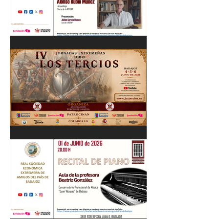
Cordobés 03/06/26
"Pastores, rebaños y
trashumancia. Patrimonio
cultural Inmaterial de
Extremadura" Alonso Rubio
Muñoz. 10/06/26
IV Jornadas Extremeñas
sobre Los Tercios