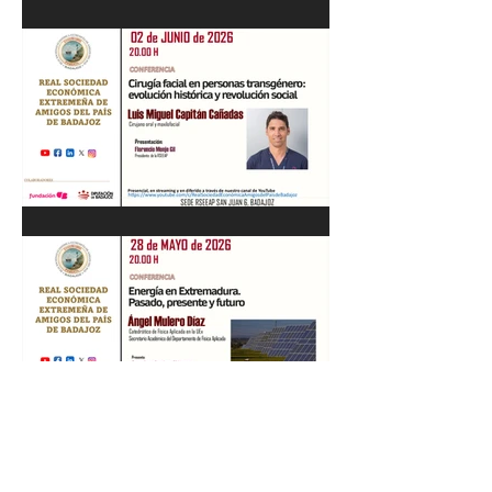
Recital de Piano. Aula de la
profesora Beatriz González.
01/06/26
"Cirugía facial en personas
transgénero: evolución
histórica y..." Luis M. Capitán.
02/06/26
“Energía en Extremadura.
Pasado, presente y futuro”