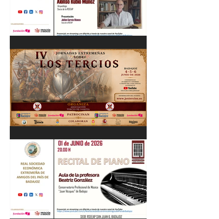
Cordobés 03/06/26
"Pastores, rebaños y
trashumancia. Patrimonio
cultural Inmaterial de
Extremadura" Alonso Rubio
Muñoz. 10/06/26
IV Jornadas Extremeñas
sobre Los Tercios