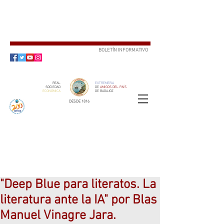
BOLETÍN INFORMATIVO
SUSCRÍBETE
REAL
EXTREMEÑA
SOCIEDAD
DE
AMIGOS DEL PAÍS
ECONÓMICA
DE BADAJOZ
DESDE 1816
SOCIO
ser
"Deep Blue para literatos. La
literatura ante la IA" por Blas
Manuel Vinagre Jara.