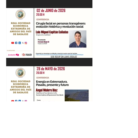
Recital de Piano. Aula de la
profesora Beatriz González.
01/06/26
"Cirugía facial en personas
transgénero: evolución
histórica y..." Luis M. Capitán.
02/06/26
“Energía en Extremadura.
Pasado, presente y futuro”