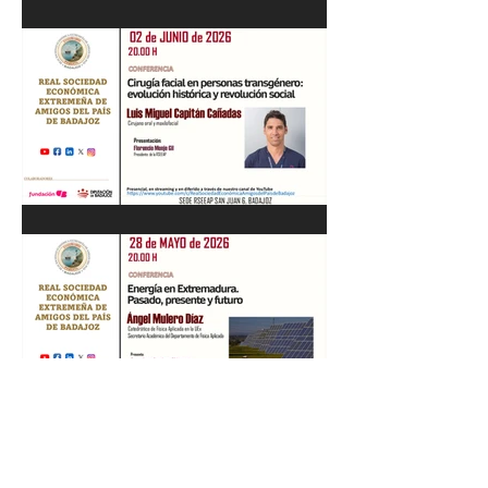
Recital de Piano. Aula de la
profesora Beatriz González.
01/06/26
"Cirugía facial en personas
transgénero: evolución
histórica y..." Luis M. Capitán.
02/06/26
“Energía en Extremadura.
Pasado, presente y futuro”