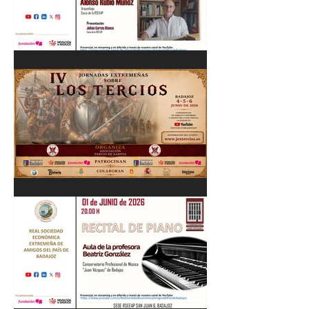
Cordobés 03/06/26
"Pastores, rebaños y
trashumancia. Patrimonio
cultural Inmaterial de
Extremadura" Alonso Rubio
Muñoz. 10/06/26
IV Jornadas Extremeñas
sobre Los Tercios