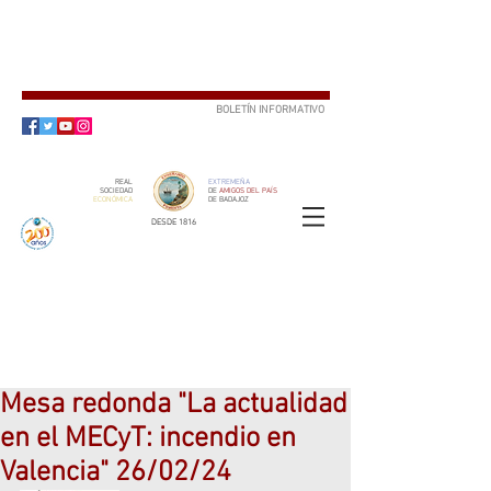
BOLETÍN INFORMATIVO
SUSCRÍBETE
REAL
EXTREMEÑA
SOCIEDAD
DE
AMIGOS DEL PAÍS
ECONÓMICA
DE BADAJOZ
DESDE 1816
SOCIO
ser
Mesa redonda "La actualidad
en el MECyT: incendio en
Valencia" 26/02/24