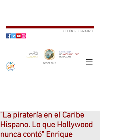
BOLETÍN INFORMATIVO
SUSCRÍBETE
REAL
EXTREMEÑA
SOCIEDAD
DE
AMIGOS DEL PAÍS
ECONÓMICA
DE BADAJOZ
DESDE 1816
SOCIO
ser
"La piratería en el Caribe
Hispano. Lo que Hollywood
nunca contó" Enrique