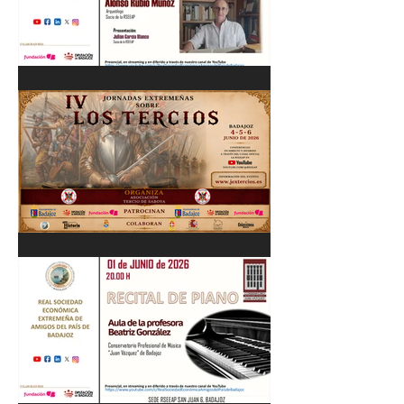
Cordobés 03/06/26
"Pastores, rebaños y
trashumancia. Patrimonio
cultural Inmaterial de
Extremadura" Alonso Rubio
Muñoz. 10/06/26
IV Jornadas Extremeñas
sobre Los Tercios