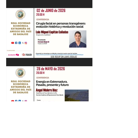
Recital de Piano. Aula de la
profesora Beatriz González.
01/06/26
"Cirugía facial en personas
transgénero: evolución
histórica y..." Luis M. Capitán.
02/06/26
“Energía en Extremadura.
Pasado, presente y futuro”