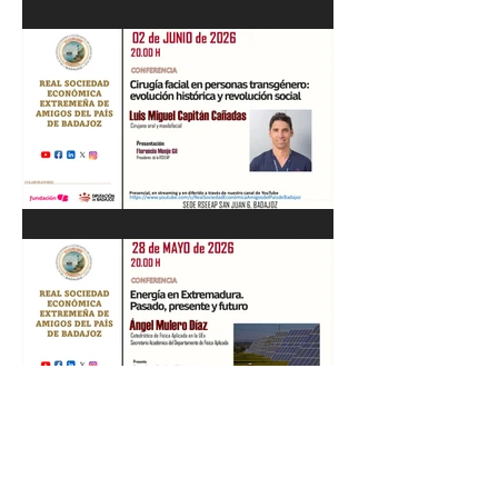
Recital de Piano. Aula de la
profesora Beatriz González.
01/06/26
"Cirugía facial en personas
transgénero: evolución
histórica y..." Luis M. Capitán.
02/06/26
“Energía en Extremadura.
Pasado, presente y futuro”