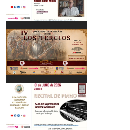
Cordobés 03/06/26
"Pastores, rebaños y
trashumancia. Patrimonio
cultural Inmaterial de
Extremadura" Alonso Rubio
Muñoz. 10/06/26
IV Jornadas Extremeñas
sobre Los Tercios