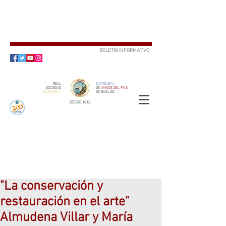
BOLETÍN INFORMATIVO
SUSCRÍBETE
REAL
EXTREMEÑA
SOCIEDAD
DE
AMIGOS DEL PAÍS
ECONÓMICA
DE BADAJOZ
DESDE 1816
SOCIO
ser
"La conservación y
restauración en el arte"
Almudena Villar y María