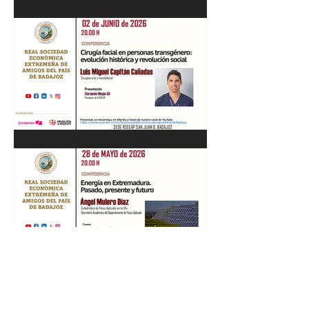
Recital de Piano. Aula de la
profesora Beatriz González.
01/06/26
"Cirugía facial en personas
transgénero: evolución
histórica y..." Luis M. Capitán.
02/06/26
“Energía en Extremadura.
Pasado, presente y futuro”