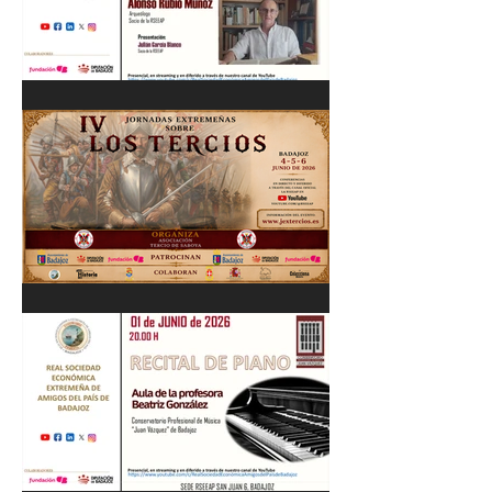
Cordobés 03/06/26
"Pastores, rebaños y
trashumancia. Patrimonio
cultural Inmaterial de
Extremadura" Alonso Rubio
Muñoz. 10/06/26
IV Jornadas Extremeñas
sobre Los Tercios