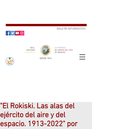
BOLETÍN INFORMATIVO
SUSCRÍBETE
REAL
EXTREMEÑA
SOCIEDAD
DE
AMIGOS DEL PAÍS
ECONÓMICA
DE BADAJOZ
DESDE 1816
SOCIO
ser
"El Rokiski. Las alas del
ejército del aire y del
espacio. 1913-2022" por