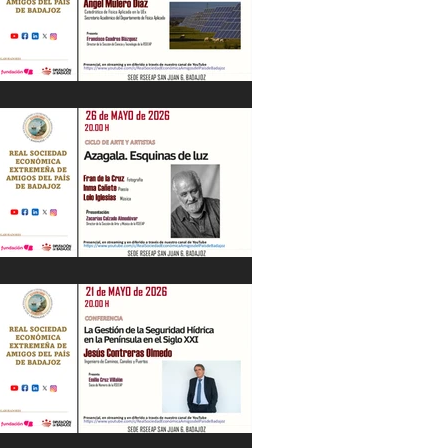
“Energía en Extremadura. Pasado,
presente y futuro” Ángel Mulero Díaz.
28/05/26
"Azagala. Esquinas de luz" Ciclo de Arte
y Artistas. 26/05/26