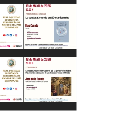
"La Gestión de la Seguridad Hídrica en
la Península en el Siglo XXI" Jesús
Contreras Olmedo 21/05/26
"La vuelta al mundo en 80
manicomios" por Blas Curado.
19/05/26
"La restauración estructural de la
pintura en tabla" por José de la Fuente.
18/05/26