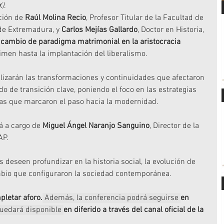
X)
.
ción de 
Raúl Molina Recio
, Profesor Titular de la Facultad de 
de Extremadura, y 
Carlos Mejías Gallardo
, Doctor en Historia, 
 
cambio de paradigma matrimonial en la aristocracia 
imen hasta la implantación del liberalismo.
alizarán las transformaciones y continuidades que afectaron 
odo de transición clave, poniendo el foco en las estrategias 
cas que marcaron el paso hacia la modernidad.
á a cargo de 
Miguel Ángel Naranjo Sanguino
, Director de la 
AP.
 deseen profundizar en la historia social, la evolución de 
ambio que configuraron la sociedad contemporánea.
pletar aforo.
 Además, la conferencia podrá seguirse 
en 
quedará disponible 
en diferido a través del canal oficial de la 