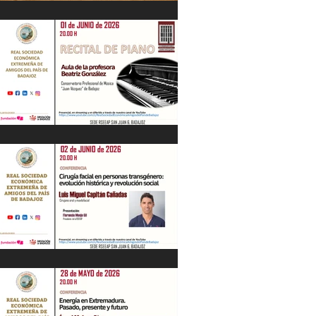
IV Jornadas Extremeñas sobre Los
Tercios
Recital de Piano. Aula de la profesora
Beatriz González. 01/06/26
"Cirugía facial en personas
transgénero: evolución histórica y..."
Luis M. Capitán. 02/06/26