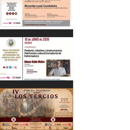
“DIÁLOGOS EMPRESARIALES CON...”
Cayetano López Sánchez y Ricardo
Leal Cordobés 03/06/26
"Pastores, rebaños y trashumancia.
Patrimonio cultural Inmaterial de
Extremadura" Alonso Rubio Muñoz.
10/06/26