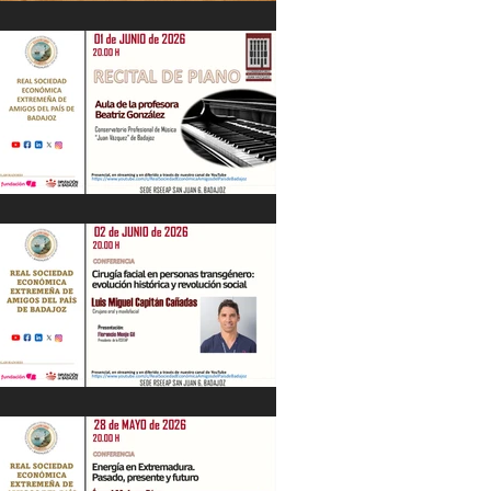
IV Jornadas Extremeñas sobre Los
Tercios
Recital de Piano. Aula de la profesora
Beatriz González. 01/06/26
"Cirugía facial en personas
transgénero: evolución histórica y..."
Luis M. Capitán. 02/06/26