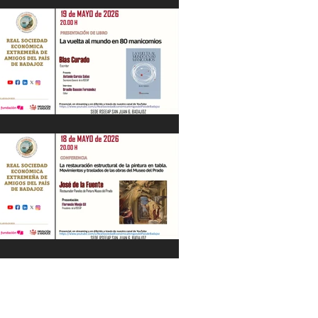
"La Gestión de la Seguridad Hídrica en
la Península en el Siglo XXI" Jesús
Contreras Olmedo 21/05/26
"La vuelta al mundo en 80
manicomios" por Blas Curado.
19/05/26
"La restauración estructural de la
pintura en tabla" por José de la Fuente.
18/05/26