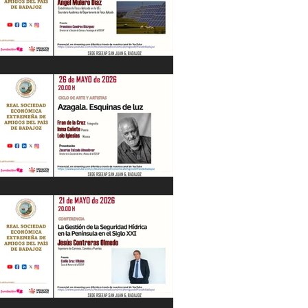
“Energía en Extremadura. Pasado,
presente y futuro” Ángel Mulero Díaz.
28/05/26
"Azagala. Esquinas de luz" Ciclo de Arte
y Artistas. 26/05/26