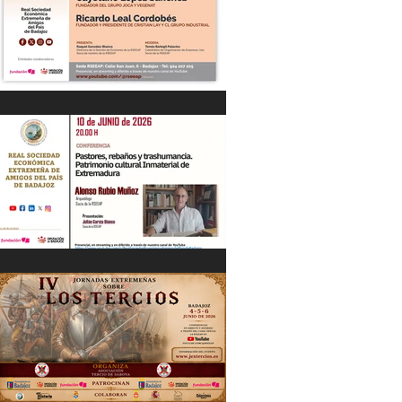
“DIÁLOGOS EMPRESARIALES CON...”
Cayetano López Sánchez y Ricardo
Leal Cordobés 03/06/26
"Pastores, rebaños y trashumancia.
Patrimonio cultural Inmaterial de
Extremadura" Alonso Rubio Muñoz.
10/06/26