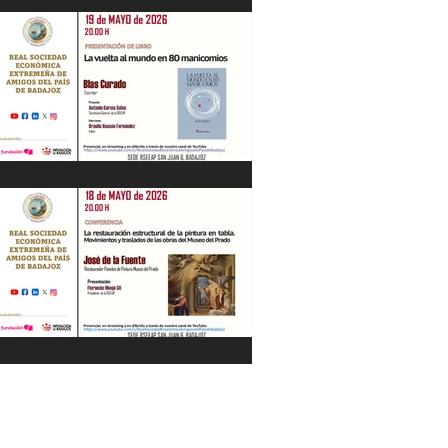
"La Gestión de la Seguridad Hídrica en
la Península en el Siglo XXI" Jesús
Contreras Olmedo 21/05/26
"La vuelta al mundo en 80
manicomios" por Blas Curado.
19/05/26
"La restauración estructural de la
pintura en tabla" por José de la Fuente.
18/05/26