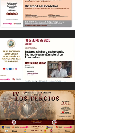
“DIÁLOGOS EMPRESARIALES CON...”
Cayetano López Sánchez y Ricardo
Leal Cordobés 03/06/26
"Pastores, rebaños y trashumancia.
Patrimonio cultural Inmaterial de
Extremadura" Alonso Rubio Muñoz.
10/06/26