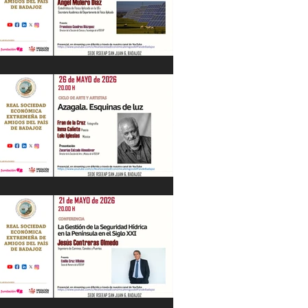
“Energía en Extremadura. Pasado,
presente y futuro” Ángel Mulero Díaz.
28/05/26
"Azagala. Esquinas de luz" Ciclo de Arte
y Artistas. 26/05/26