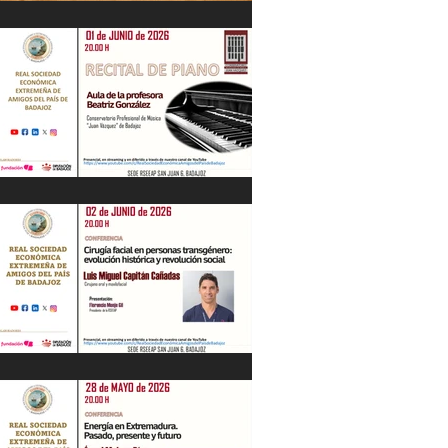
IV Jornadas Extremeñas sobre Los
Tercios
Recital de Piano. Aula de la profesora
Beatriz González. 01/06/26
"Cirugía facial en personas
transgénero: evolución histórica y..."
Luis M. Capitán. 02/06/26