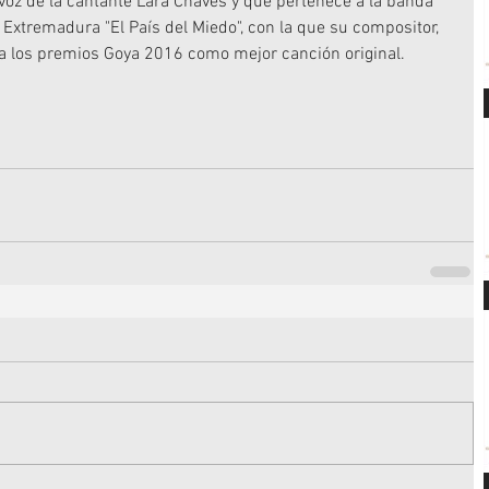
a voz de la cantante Lara Chaves y que pertenece a la banda 
 Extremadura "El País del Miedo", con la que su compositor, 
a los premios Goya 2016 como mejor canción original.