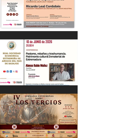
“DIÁLOGOS EMPRESARIALES CON...”
Cayetano López Sánchez y Ricardo
Leal Cordobés 03/06/26
"Pastores, rebaños y trashumancia.
Patrimonio cultural Inmaterial de
Extremadura" Alonso Rubio Muñoz.
10/06/26