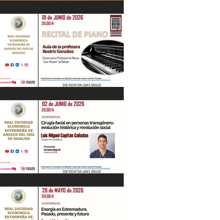
IV Jornadas Extremeñas sobre Los
Tercios
Recital de Piano. Aula de la profesora
Beatriz González. 01/06/26
"Cirugía facial en personas
transgénero: evolución histórica y..."
Luis M. Capitán. 02/06/26