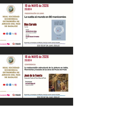
"La Gestión de la Seguridad Hídrica en
la Península en el Siglo XXI" Jesús
Contreras Olmedo 21/05/26
"La vuelta al mundo en 80
manicomios" por Blas Curado.
19/05/26
"La restauración estructural de la
pintura en tabla" por José de la Fuente.
18/05/26