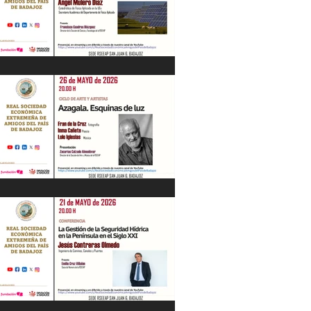
“Energía en Extremadura. Pasado,
presente y futuro” Ángel Mulero Díaz.
28/05/26
"Azagala. Esquinas de luz" Ciclo de Arte
y Artistas. 26/05/26