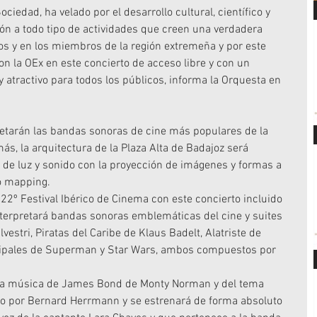
iedad, ha velado por el desarrollo cultural, científico y 
ón a todo tipo de actividades que creen una verdadera 
os y en los miembros de la región extremeña y por este 
n la OEx en este concierto de acceso libre y con un 
atractivo para todos los públicos, informa la Orquesta en 
retarán las bandas sonoras de cine más populares de la 
más, la arquitectura de la Plaza Alta de Badajoz será 
 de luz y sonido con la proyección de imágenes y formas a 
eo mapping.
2º Festival Ibérico de Cinema con este concierto incluido 
nterpretará bandas sonoras emblemáticas del cine y suites 
vestri, Piratas del Caribe de Klaus Badelt, Alatriste de 
ipales de Superman y Star Wars, ambos compuestos por 
 la música de James Bond de Monty Norman y del tema 
o por Bernard Herrmann y se estrenará de forma absoluto 