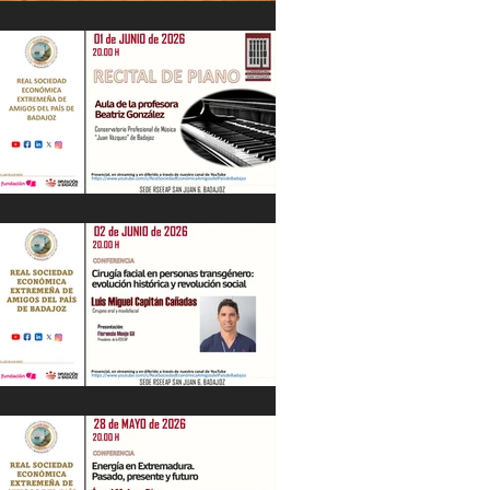
IV Jornadas Extremeñas sobre Los
Tercios
Recital de Piano. Aula de la profesora
Beatriz González. 01/06/26
"Cirugía facial en personas
transgénero: evolución histórica y..."
Luis M. Capitán. 02/06/26