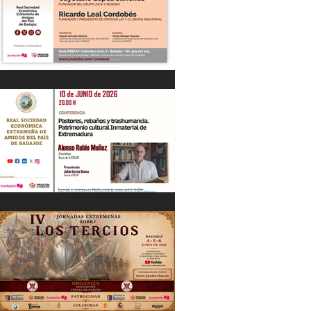
“DIÁLOGOS EMPRESARIALES CON...”
Cayetano López Sánchez y Ricardo
Leal Cordobés 03/06/26
"Pastores, rebaños y trashumancia.
Patrimonio cultural Inmaterial de
Extremadura" Alonso Rubio Muñoz.
10/06/26