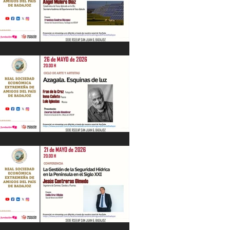
“Energía en Extremadura. Pasado,
presente y futuro” Ángel Mulero Díaz.
28/05/26
"Azagala. Esquinas de luz" Ciclo de Arte
y Artistas. 26/05/26