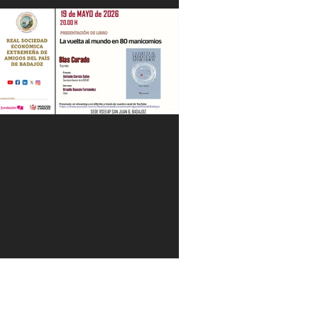
"La Gestión de la Seguridad Hídrica en
la Península en el Siglo XXI" Jesús
Contreras Olmedo 21/05/26
"La vuelta al mundo en 80
manicomios" por Blas Curado.
19/05/26