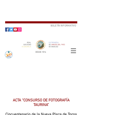
BOLETÍN INFORMATIVO
SUSCRÍBETE
REAL
EXTREMEÑA
SOCIEDAD
DE
AMIGOS DEL PAÍS
ECONÓMICA
DE BADAJOZ
DESDE 1816
SOCIO
ser
ACTA “CONSURSO DE FOTOGRAFÍA
TAURINA”
Cincuentenario de la Nueva Plaza de Toros