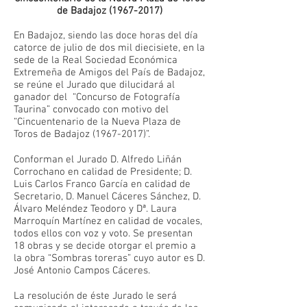
de Badajoz
(1967-2017)
En Badajoz, siendo las doce horas del día
catorce de julio de dos mil diecisiete, en la
sede de la Real Sociedad Económica
Extremeña de Amigos del País de Badajoz,
se reúne el Jurado que dilucidará al
ganador del “Concurso de Fotografía
Taurina” convocado con motivo del
“Cincuentenario de la Nueva Plaza de
Toros de Badajoz
(1967-2017)
”.
Conforman el Jurado D. Alfredo Liñán
Corrochano en calidad de Presidente; D.
Luis Carlos Franco García en calidad de
Secretario, D. Manuel Cáceres Sánchez, D.
Álvaro Meléndez Teodoro y Dª. Laura
Marroquín Martínez en calidad de vocales,
todos ellos con voz y voto. Se presentan
18 obras y se decide otorgar el premio a
la obra “Sombras toreras” cuyo autor es D.
José Antonio Campos Cáceres.
La resolución de éste Jurado le será