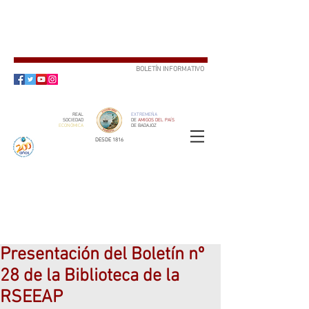
BOLETÍN INFORMATIVO
SUSCRÍBETE
REAL
EXTREMEÑA
SOCIEDAD
DE
AMIGOS DEL PAÍS
ECONÓMICA
DE BADAJOZ
DESDE 1816
SOCIO
ser
Presentación del Boletín nº
28 de la Biblioteca de la
RSEEAP