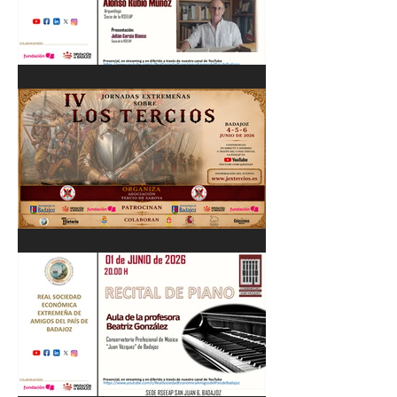
Cordobés 03/06/26
"Pastores, rebaños y
trashumancia. Patrimonio
cultural Inmaterial de
Extremadura" Alonso Rubio
Muñoz. 10/06/26
IV Jornadas Extremeñas
sobre Los Tercios