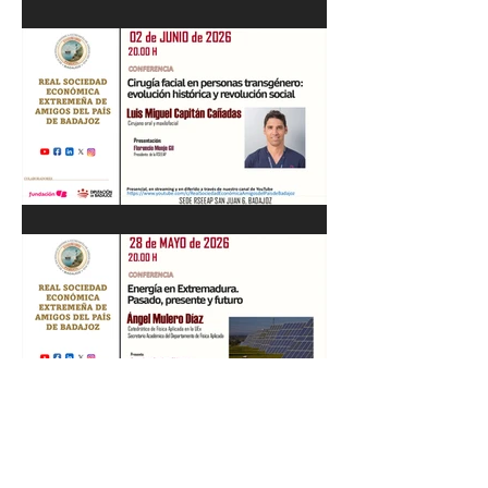
Recital de Piano. Aula de la
profesora Beatriz González.
01/06/26
"Cirugía facial en personas
transgénero: evolución
histórica y..." Luis M. Capitán.
02/06/26
“Energía en Extremadura.
Pasado, presente y futuro”