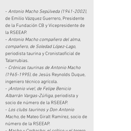
- 
Antonio Macho Sepúlveda (1941-2002)
, 
de Emilio Vázquez Guerrero, Presidente 
de la Fundación CB y Vicepresidente de 
la RSEEAP. 
- 
Antonio Macho compañero del alma, 
compañero, de Soledad López-Lago
, 
periodista taurina y Cronistaoficial de 
Talarrubias.  
- 
Crónicas taurinas de Antonio Macho 
(1965-1995)
, de Jesús Reynolds Duque, 
ingeniero técnico agrícola.
- 
¡Antonio vive!, de Felipe Benicio 
Albarrán Vargas-Zúñiga
, periodista y 
socio de número de la RSEEAP.
- 
Los clubs taurinos y Don Antonio 
Macho
, de Mateo Giralt Ramírez, socio de 
número de la RSEEAP.
- 
Macho y Corbacho: el crítico y el torero
, 