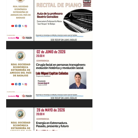
sobre Los Tercios
Recital de Piano. Aula de la
profesora Beatriz González.
01/06/26
"Cirugía facial en personas
transgénero: evolución
histórica y..." Luis M. Capitán.
02/06/26