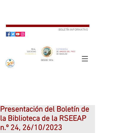
BOLETÍN INFORMATIVO
SUSCRÍBETE
REAL
EXTREMEÑA
SOCIEDAD
DE
AMIGOS DEL PAÍS
ECONÓMICA
DE BADAJOZ
DESDE 1816
SOCIO
ser
Presentación del Boletín de
la Biblioteca de la RSEEAP
n.º 24, 26/10/2023