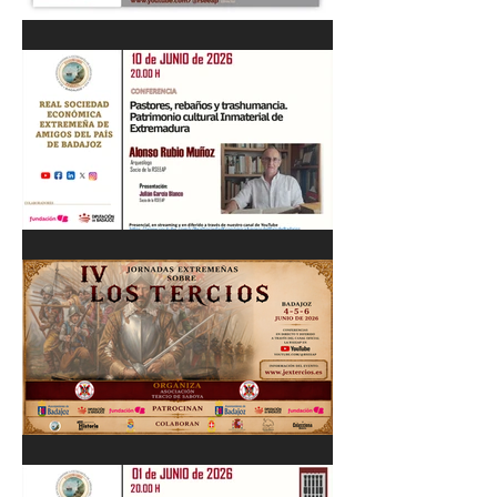
“DIÁLOGOS EMPRESARIALES
CON...” Cayetano López
Sánchez y Ricardo Leal
Cordobés 03/06/26
"Pastores, rebaños y
trashumancia. Patrimonio
cultural Inmaterial de
Extremadura" Alonso Rubio
Muñoz. 10/06/26
IV Jornadas Extremeñas