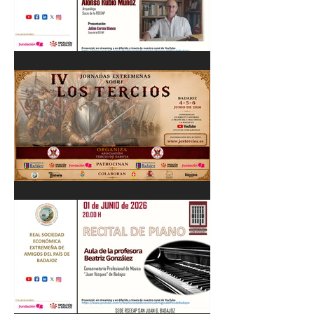
Cordobés 03/06/26
"Pastores, rebaños y
trashumancia. Patrimonio
cultural Inmaterial de
Extremadura" Alonso Rubio
Muñoz. 10/06/26
IV Jornadas Extremeñas
sobre Los Tercios