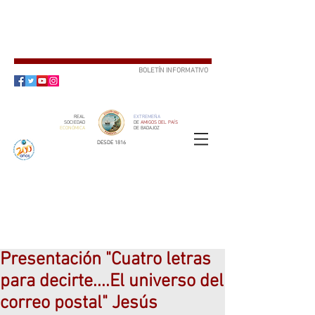
BOLETÍN INFORMATIVO
SUSCRÍBETE
REAL
EXTREMEÑA
SOCIEDAD
DE
AMIGOS DEL PAÍS
ECONÓMICA
DE BADAJOZ
DESDE 1816
SOCIO
ser
Presentación "Cuatro letras
para decirte....El universo del
correo postal" Jesús