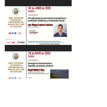
Recital de Piano. Aula de la
profesora Beatriz González.
01/06/26
"Cirugía facial en personas
transgénero: evolución
histórica y..." Luis M. Capitán.
02/06/26
“Energía en Extremadura.
Pasado, presente y futuro”