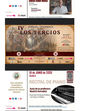
Cordobés 03/06/26
"Pastores, rebaños y
trashumancia. Patrimonio
cultural Inmaterial de
Extremadura" Alonso Rubio
Muñoz. 10/06/26
IV Jornadas Extremeñas
sobre Los Tercios