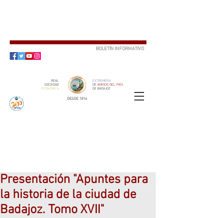
BOLETÍN INFORMATIVO
SUSCRÍBETE
REAL
EXTREMEÑA
SOCIEDAD
DE
AMIGOS DEL PAÍS
ECONÓMICA
DE BADAJOZ
DESDE 1816
SOCIO
ser
Presentación "Apuntes para
la historia de la ciudad de
Badajoz. Tomo XVII"