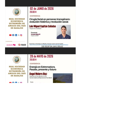
Recital de Piano. Aula de la
profesora Beatriz González.
01/06/26
"Cirugía facial en personas
transgénero: evolución
histórica y..." Luis M. Capitán.
02/06/26
“Energía en Extremadura.
Pasado, presente y futuro”