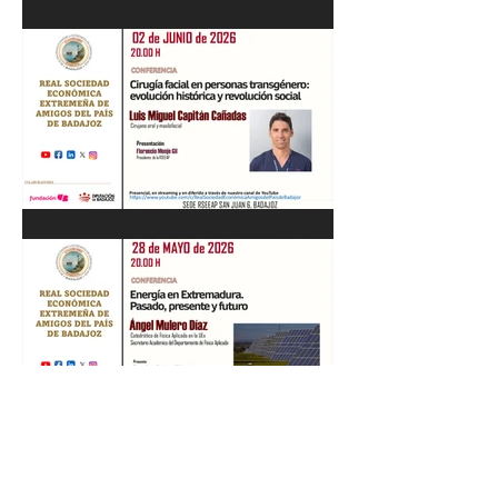
Recital de Piano. Aula de la
profesora Beatriz González.
01/06/26
"Cirugía facial en personas
transgénero: evolución
histórica y..." Luis M. Capitán.
02/06/26
“Energía en Extremadura.
Pasado, presente y futuro”