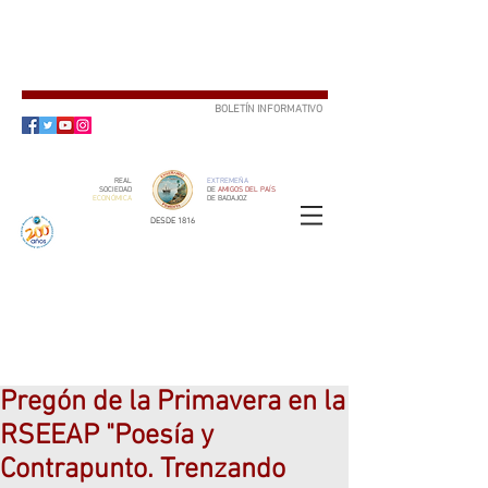
BOLETÍN INFORMATIVO
SUSCRÍBETE
REAL
EXTREMEÑA
SOCIEDAD
DE
AMIGOS DEL PAÍS
ECONÓMICA
DE BADAJOZ
DESDE 1816
SOCIO
ser
Pregón de la Primavera en la
RSEEAP "Poesía y
Contrapunto. Trenzando