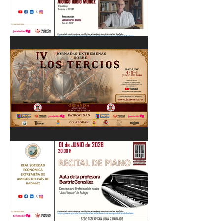
Cordobés 03/06/26
"Pastores, rebaños y
trashumancia. Patrimonio
cultural Inmaterial de
Extremadura" Alonso Rubio
Muñoz. 10/06/26
IV Jornadas Extremeñas
sobre Los Tercios