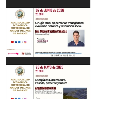
Recital de Piano. Aula de la
profesora Beatriz González.
01/06/26
"Cirugía facial en personas
transgénero: evolución
histórica y..." Luis M. Capitán.
02/06/26
“Energía en Extremadura.
Pasado, presente y futuro”