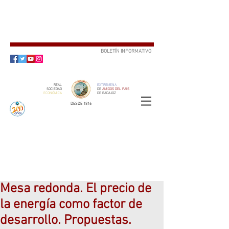
BOLETÍN INFORMATIVO
SUSCRÍBETE
REAL
EXTREMEÑA
SOCIEDAD
DE
AMIGOS DEL PAÍS
ECONÓMICA
DE BADAJOZ
DESDE 1816
SOCIO
ser
Mesa redonda. El precio de
la energía como factor de
desarrollo. Propuestas.