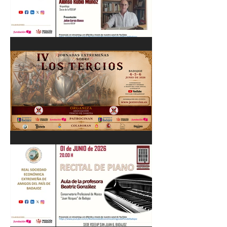
Cordobés 03/06/26
"Pastores, rebaños y
trashumancia. Patrimonio
cultural Inmaterial de
Extremadura" Alonso Rubio
Muñoz. 10/06/26
IV Jornadas Extremeñas
sobre Los Tercios