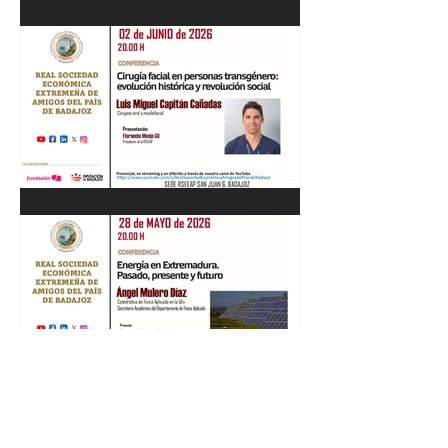
Recital de Piano. Aula de la
profesora Beatriz González.
01/06/26
"Cirugía facial en personas
transgénero: evolución
histórica y..." Luis M. Capitán.
02/06/26
“Energía en Extremadura.
Pasado, presente y futuro”