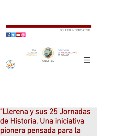
BOLETÍN INFORMATIVO
SUSCRÍBETE
REAL
EXTREMEÑA
SOCIEDAD
DE
AMIGOS DEL PAÍS
ECONÓMICA
DE BADAJOZ
DESDE 1816
SOCIO
ser
"Llerena y sus 25 Jornadas
de Historia. Una iniciativa
pionera pensada para la