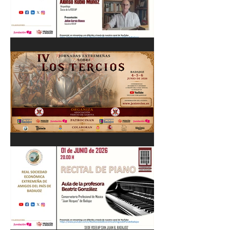
Cordobés 03/06/26
"Pastores, rebaños y
trashumancia. Patrimonio
cultural Inmaterial de
Extremadura" Alonso Rubio
Muñoz. 10/06/26
IV Jornadas Extremeñas
sobre Los Tercios