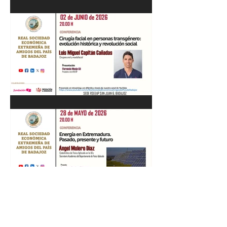
Recital de Piano. Aula de la
profesora Beatriz González.
01/06/26
"Cirugía facial en personas
transgénero: evolución
histórica y..." Luis M. Capitán.
02/06/26
“Energía en Extremadura.
Pasado, presente y futuro”