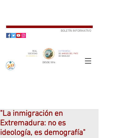
BOLETÍN INFORMATIVO
SUSCRÍBETE
REAL
EXTREMEÑA
SOCIEDAD
DE
AMIGOS DEL PAÍS
ECONÓMICA
DE BADAJOZ
DESDE 1816
SOCIO
ser
"La inmigración en
Extremadura: no es
ideología, es demografía"