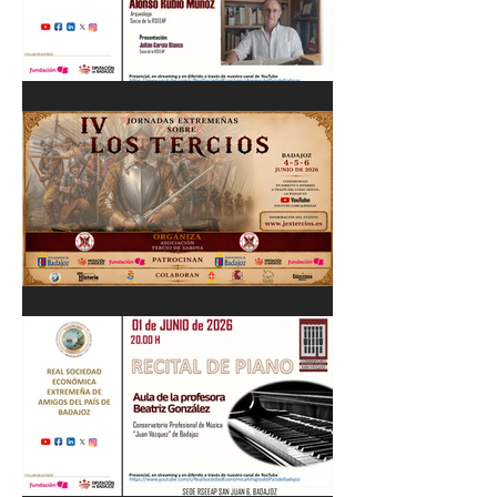
Cordobés 03/06/26
"Pastores, rebaños y
trashumancia. Patrimonio
cultural Inmaterial de
Extremadura" Alonso Rubio
Muñoz. 10/06/26
IV Jornadas Extremeñas
sobre Los Tercios