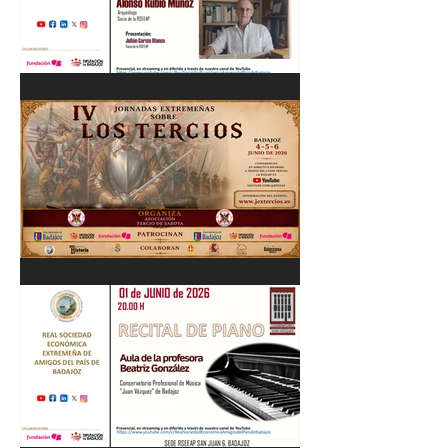
Cordobés 03/06/26
"Pastores, rebaños y
trashumancia. Patrimonio
cultural Inmaterial de
Extremadura" Alonso Rubio
Muñoz. 10/06/26
IV Jornadas Extremeñas
sobre Los Tercios