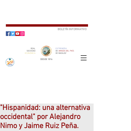
BOLETÍN INFORMATIVO
SUSCRÍBETE
REAL
EXTREMEÑA
SOCIEDAD
DE
AMIGOS DEL PAÍS
ECONÓMICA
DE BADAJOZ
DESDE 1816
SOCIO
ser
"Hispanidad: una alternativa
occidental" por Alejandro
Nimo y Jaime Ruiz Peña.