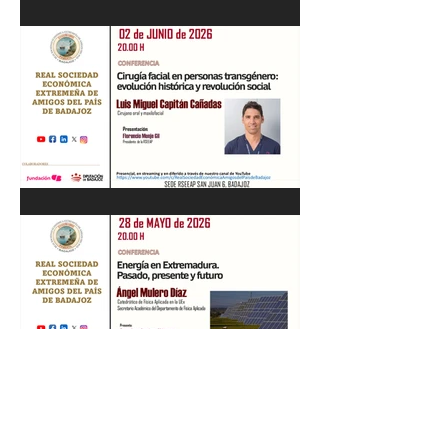
Recital de Piano. Aula de la
profesora Beatriz González.
01/06/26
"Cirugía facial en personas
transgénero: evolución
histórica y..." Luis M. Capitán.
02/06/26
“Energía en Extremadura.
Pasado, presente y futuro”