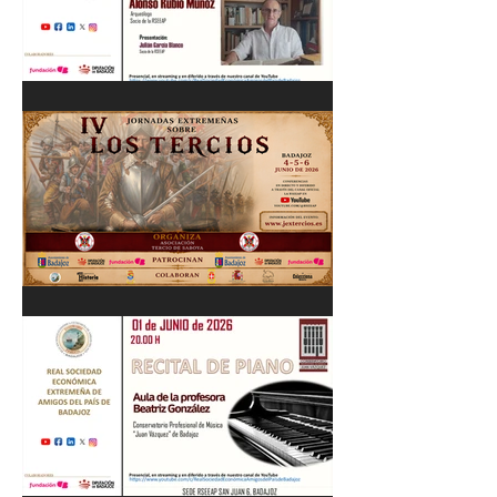
Cordobés 03/06/26
"Pastores, rebaños y
trashumancia. Patrimonio
cultural Inmaterial de
Extremadura" Alonso Rubio
Muñoz. 10/06/26
IV Jornadas Extremeñas
sobre Los Tercios