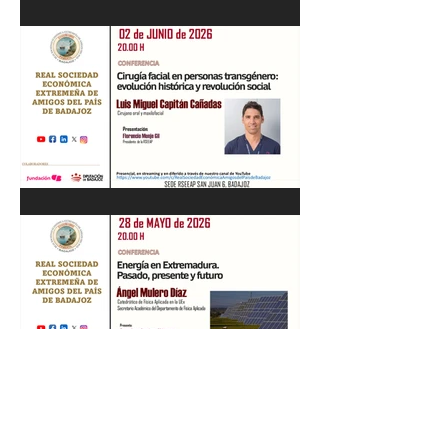
Recital de Piano. Aula de la
profesora Beatriz González.
01/06/26
"Cirugía facial en personas
transgénero: evolución
histórica y..." Luis M. Capitán.
02/06/26
“Energía en Extremadura.
Pasado, presente y futuro”