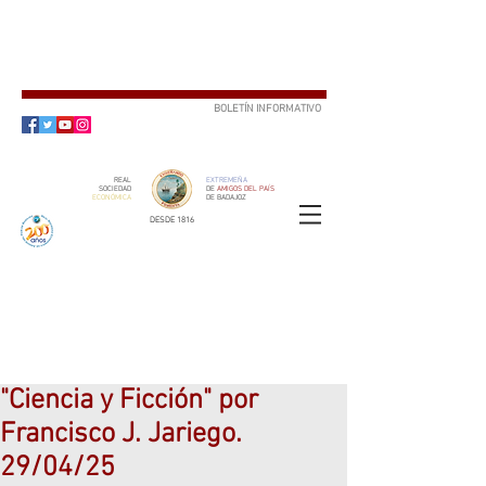
BOLETÍN INFORMATIVO
SUSCRÍBETE
REAL
EXTREMEÑA
SOCIEDAD
DE
AMIGOS DEL PAÍS
ECONÓMICA
DE BADAJOZ
DESDE 1816
SOCIO
ser
"Ciencia y Ficción" por
Francisco J. Jariego.
29/04/25