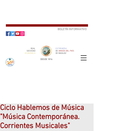
BOLETÍN INFORMATIVO
SUSCRÍBETE
REAL
EXTREMEÑA
SOCIEDAD
DE
AMIGOS DEL PAÍS
ECONÓMICA
DE BADAJOZ
DESDE 1816
SOCIO
ser
Ciclo Hablemos de Música
"Música Contemporánea.
Corrientes Musicales"