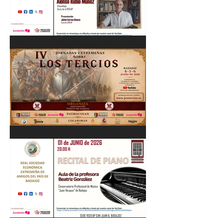
Cordobés 03/06/26
"Pastores, rebaños y
trashumancia. Patrimonio
cultural Inmaterial de
Extremadura" Alonso Rubio
Muñoz. 10/06/26
IV Jornadas Extremeñas
sobre Los Tercios