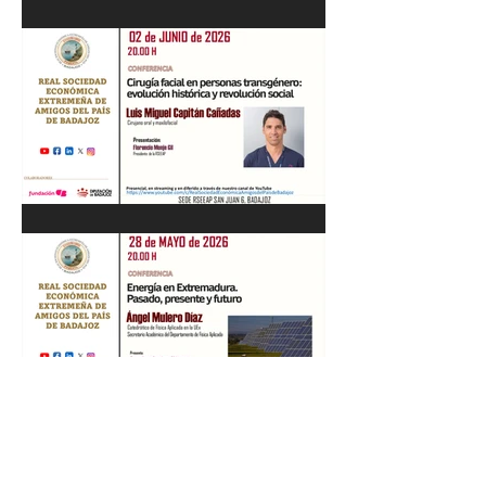
Recital de Piano. Aula de la
profesora Beatriz González.
01/06/26
"Cirugía facial en personas
transgénero: evolución
histórica y..." Luis M. Capitán.
02/06/26
“Energía en Extremadura.
Pasado, presente y futuro”