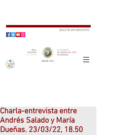
BOLETÍN INFORMATIVO
SUSCRÍBETE
REAL
EXTREMEÑA
SOCIEDAD
DE
AMIGOS DEL PAÍS
ECONÓMICA
DE BADAJOZ
DESDE 1816
SOCIO
ser
Charla-entrevista entre
Andrés Salado y María
Dueñas. 23/03/22, 18.50