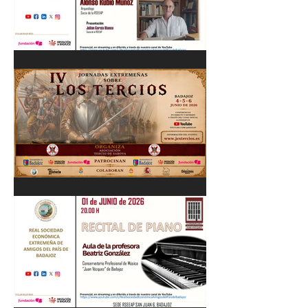
Cordobés 03/06/26
"Pastores, rebaños y
trashumancia. Patrimonio
cultural Inmaterial de
Extremadura" Alonso Rubio
Muñoz. 10/06/26
IV Jornadas Extremeñas
sobre Los Tercios