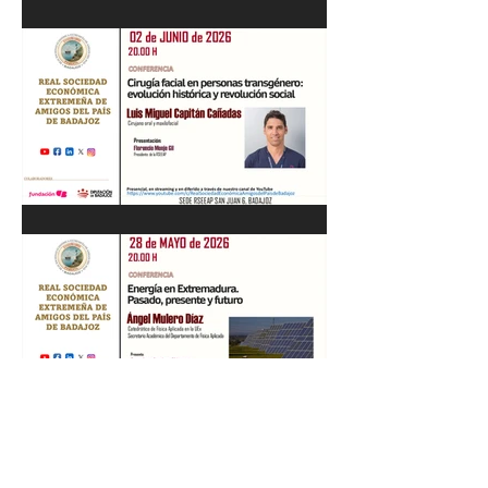
Recital de Piano. Aula de la
profesora Beatriz González.
01/06/26
"Cirugía facial en personas
transgénero: evolución
histórica y..." Luis M. Capitán.
02/06/26
“Energía en Extremadura.
Pasado, presente y futuro”