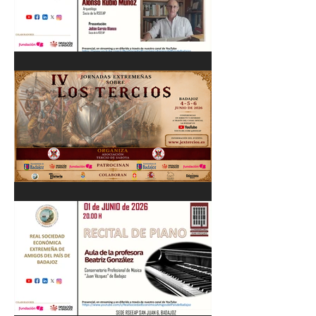
Cordobés 03/06/26
"Pastores, rebaños y
trashumancia. Patrimonio
cultural Inmaterial de
Extremadura" Alonso Rubio
Muñoz. 10/06/26
IV Jornadas Extremeñas
sobre Los Tercios