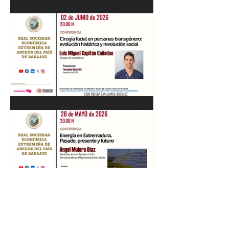
Recital de Piano. Aula de la
profesora Beatriz González.
01/06/26
"Cirugía facial en personas
transgénero: evolución
histórica y..." Luis M. Capitán.
02/06/26
“Energía en Extremadura.
Pasado, presente y futuro”