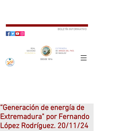
BOLETÍN INFORMATIVO
SUSCRÍBETE
REAL
EXTREMEÑA
SOCIEDAD
DE
AMIGOS DEL PAÍS
ECONÓMICA
DE BADAJOZ
DESDE 1816
SOCIO
ser
“Generación de energía de
Extremadura" por Fernando
López Rodríguez. 20/11/24