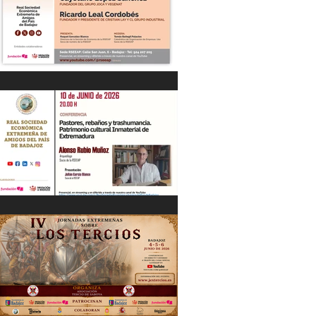
“DIÁLOGOS EMPRESARIALES CON...”
Cayetano López Sánchez y Ricardo
Leal Cordobés 03/06/26
"Pastores, rebaños y trashumancia.
Patrimonio cultural Inmaterial de
Extremadura" Alonso Rubio Muñoz.
10/06/26