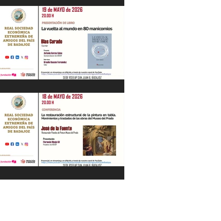
"La Gestión de la Seguridad Hídrica en
la Península en el Siglo XXI" Jesús
Contreras Olmedo 21/05/26
"La vuelta al mundo en 80
manicomios" por Blas Curado.
19/05/26
"La restauración estructural de la
pintura en tabla" por José de la Fuente.
18/05/26