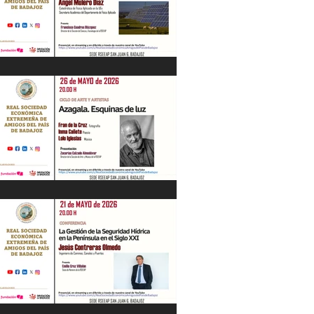
“Energía en Extremadura. Pasado,
presente y futuro” Ángel Mulero Díaz.
28/05/26
"Azagala. Esquinas de luz" Ciclo de Arte
y Artistas. 26/05/26