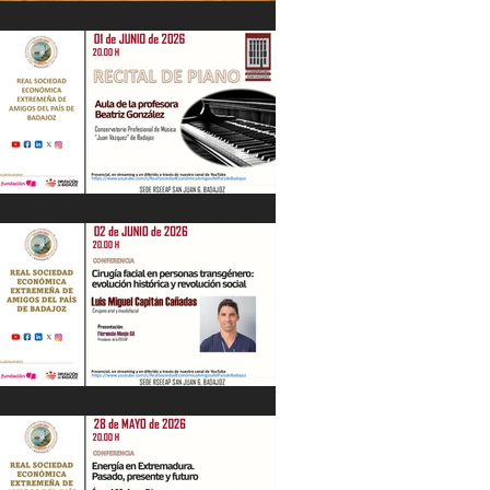
IV Jornadas Extremeñas sobre Los
Tercios
Recital de Piano. Aula de la profesora
Beatriz González. 01/06/26
"Cirugía facial en personas
transgénero: evolución histórica y..."
Luis M. Capitán. 02/06/26