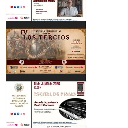
Cordobés 03/06/26
"Pastores, rebaños y
trashumancia. Patrimonio
cultural Inmaterial de
Extremadura" Alonso Rubio
Muñoz. 10/06/26
IV Jornadas Extremeñas
sobre Los Tercios