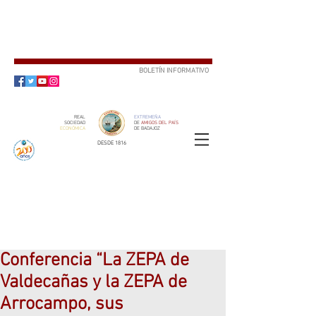
BOLETÍN INFORMATIVO
SUSCRÍBETE
REAL
EXTREMEÑA
SOCIEDAD
DE
AMIGOS DEL PAÍS
ECONÓMICA
DE BADAJOZ
DESDE 1816
SOCIO
ser
Conferencia “La ZEPA de
Valdecañas y la ZEPA de
Arrocampo, sus