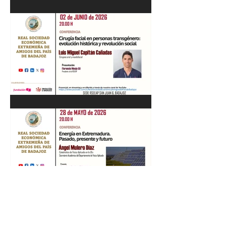
Recital de Piano. Aula de la
profesora Beatriz González.
01/06/26
"Cirugía facial en personas
transgénero: evolución
histórica y..." Luis M. Capitán.
02/06/26
“Energía en Extremadura.
Pasado, presente y futuro”