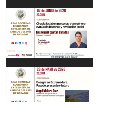
Recital de Piano. Aula de la
profesora Beatriz González.
01/06/26
"Cirugía facial en personas
transgénero: evolución
histórica y..." Luis M. Capitán.
02/06/26
“Energía en Extremadura.
Pasado, presente y futuro”