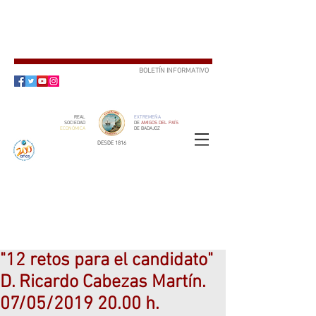
BOLETÍN INFORMATIVO
SUSCRÍBETE
REAL
EXTREMEÑA
SOCIEDAD
DE
AMIGOS DEL PAÍS
ECONÓMICA
DE BADAJOZ
DESDE 1816
SOCIO
ser
"12 retos para el candidato"
D. Ricardo Cabezas Martín.
07/05/2019 20.00 h.