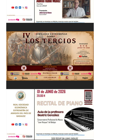
Cordobés 03/06/26
"Pastores, rebaños y
trashumancia. Patrimonio
cultural Inmaterial de
Extremadura" Alonso Rubio
Muñoz. 10/06/26
IV Jornadas Extremeñas
sobre Los Tercios