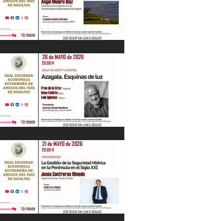
“Energía en Extremadura. Pasado,
presente y futuro” Ángel Mulero Díaz.
28/05/26
"Azagala. Esquinas de luz" Ciclo de Arte
y Artistas. 26/05/26