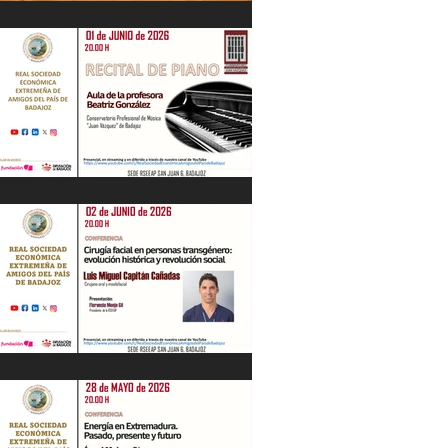
IV Jornadas Extremeñas sobre Los
Tercios
Recital de Piano. Aula de la profesora
Beatriz González. 01/06/26
"Cirugía facial en personas
transgénero: evolución histórica y..."
Luis M. Capitán. 02/06/26