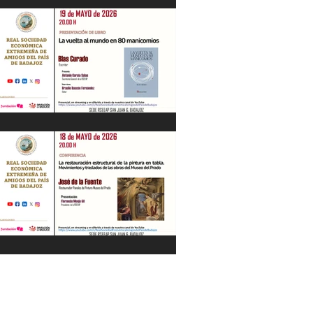
"La Gestión de la Seguridad Hídrica en
la Península en el Siglo XXI" Jesús
Contreras Olmedo 21/05/26
"La vuelta al mundo en 80
manicomios" por Blas Curado.
19/05/26
"La restauración estructural de la
pintura en tabla" por José de la Fuente.
18/05/26