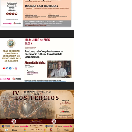
“DIÁLOGOS EMPRESARIALES CON...”
Cayetano López Sánchez y Ricardo
Leal Cordobés 03/06/26
"Pastores, rebaños y trashumancia.
Patrimonio cultural Inmaterial de
Extremadura" Alonso Rubio Muñoz.
10/06/26