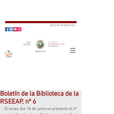
BOLETÍN INFORMATIVO
SUSCRÍBETE
REAL
EXTREMEÑA
SOCIEDAD
DE
AMIGOS DEL PAÍS
ECONÓMICA
DE BADAJOZ
DESDE 1816
SOCIO
ser
Boletín de la Biblioteca de la
RSEEAP, nº 6
El lunes día 18 de junio se presentó el nº 