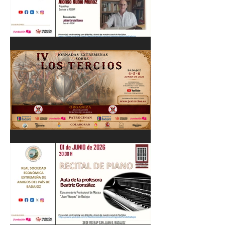
Cordobés 03/06/26
"Pastores, rebaños y
trashumancia. Patrimonio
cultural Inmaterial de
Extremadura" Alonso Rubio
Muñoz. 10/06/26
IV Jornadas Extremeñas
sobre Los Tercios