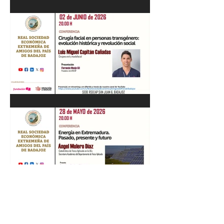
Recital de Piano. Aula de la
profesora Beatriz González.
01/06/26
"Cirugía facial en personas
transgénero: evolución
histórica y..." Luis M. Capitán.
02/06/26
“Energía en Extremadura.
Pasado, presente y futuro”