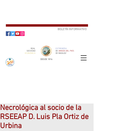
BOLETÍN INFORMATIVO
SUSCRÍBETE
REAL
EXTREMEÑA
SOCIEDAD
DE
AMIGOS DEL PAÍS
ECONÓMICA
DE BADAJOZ
DESDE 1816
SOCIO
ser
Necrológica al socio de la
RSEEAP D. Luis Pla Ortiz de
Urbina