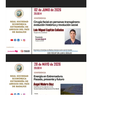
Recital de Piano. Aula de la
profesora Beatriz González.
01/06/26
"Cirugía facial en personas
transgénero: evolución
histórica y..." Luis M. Capitán.
02/06/26
“Energía en Extremadura.
Pasado, presente y futuro”