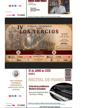
Cordobés 03/06/26
"Pastores, rebaños y
trashumancia. Patrimonio
cultural Inmaterial de
Extremadura" Alonso Rubio
Muñoz. 10/06/26
IV Jornadas Extremeñas
sobre Los Tercios