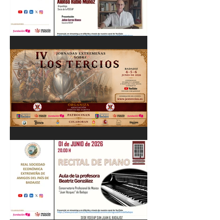
Cordobés 03/06/26
"Pastores, rebaños y
trashumancia. Patrimonio
cultural Inmaterial de
Extremadura" Alonso Rubio
Muñoz. 10/06/26
IV Jornadas Extremeñas
sobre Los Tercios