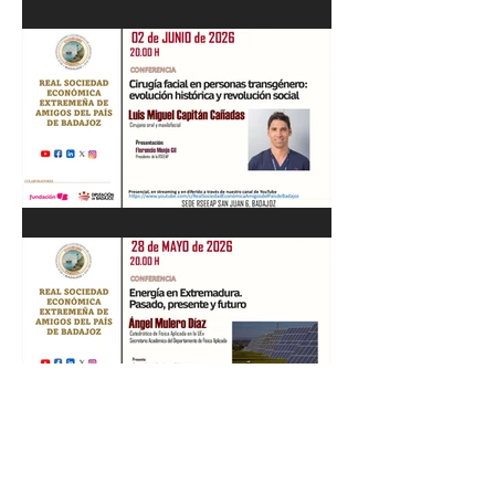
Recital de Piano. Aula de la
profesora Beatriz González.
01/06/26
"Cirugía facial en personas
transgénero: evolución
histórica y..." Luis M. Capitán.
02/06/26
“Energía en Extremadura.
Pasado, presente y futuro”