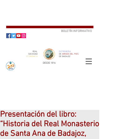
BOLETÍN INFORMATIVO
SUSCRÍBETE
REAL
EXTREMEÑA
SOCIEDAD
DE
AMIGOS DEL PAÍS
ECONÓMICA
DE BADAJOZ
DESDE 1816
SOCIO
ser
Presentación del libro:
“Historia del Real Monasterio
de Santa Ana de Badajoz,